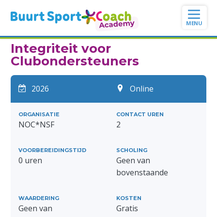
Ga
naar
de
inhoud
Integriteit voor
Clubondersteuners
2026
Online
ORGANISATIE
CONTACT UREN
NOC*NSF
2
VOORBEREIDINGSTIJD
SCHOLING
0 uren
Geen van
bovenstaande
WAARDERING
KOSTEN
Geen van
Gratis