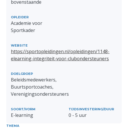
bovenstaande
OPLEIDER
Academie voor
Sportkader
WEBSITE
https://sportopleidingen.nl/opleidingen/1148-
elearning-integriteit-voor-clubondersteuners
DOELGROEP
Beleidsmedewerkers,
Buurtsportcoaches,
Verenigingsondersteuners
SOORT/VORM
TIJDSINVESTERING/DUUR
E-learning
0 - 5 uur
THEMA