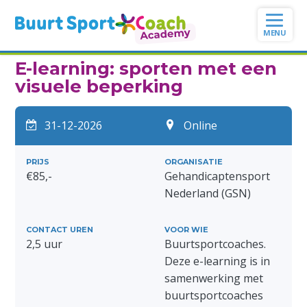
Ga
naar
de
inhoud
E-learning: sporten met een
visuele beperking
31-12-2026
Online
PRIJS
ORGANISATIE
€85,-
Gehandicaptensport
Nederland (GSN)
CONTACT UREN
VOOR WIE
2,5 uur
Buurtsportcoaches.
Deze e-learning is in
samenwerking met
buurtsportcoaches