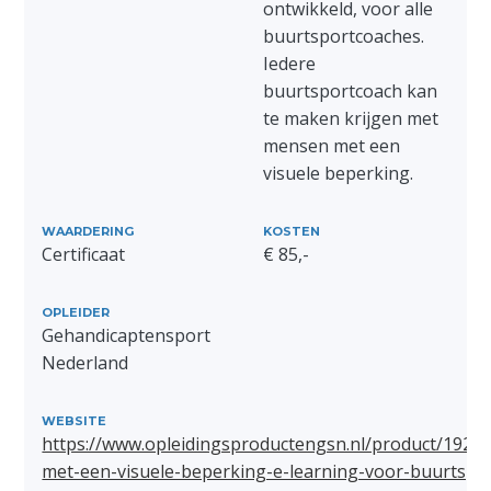
ontwikkeld, voor alle
buurtsportcoaches.
Iedere
buurtsportcoach kan
te maken krijgen met
mensen met een
visuele beperking.
WAARDERING
KOSTEN
Certificaat
€ 85,-
OPLEIDER
Gehandicaptensport
Nederland
WEBSITE
https://www.opleidingsproductengsn.nl/product/1928
met-een-visuele-beperking-e-learning-voor-buurtspo